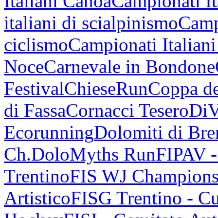
Italiani Canoa
Campionati It
italiani di scialpinismo
Campi
ciclismo
Campionati Italiani
Noce
Carnevale in Bondone
Festival
ChieseRun
Coppa de
di Fassa
Cornacci Tesero
DiV
Ecorunning
Dolomiti di Bren
Ch.
DoloMyths Run
FIPAV 
Trentino
FIS WJ Champions
Artistico
FISG Trentino - Cu