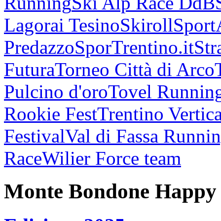
Running
Ski Alp Race DdB
Lagorai Tesino
Skiroll
Sport
Predazzo
SporTrentino.it
Str
Futura
Torneo Città di Arco
Pulcino d'oro
Tovel Runnin
Rookie Fest
Trentino Vertica
Festival
Val di Fassa Runni
Race
Wilier Force team
Monte Bondone Happy 