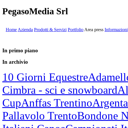
PegasoMedia Srl
Home
Azienda
Prodotti & Servizi
Portfolio
Area press
Informazioni
In primo piano
In archivio
10 Giorni Equestre
Adamell
Cimbra - sci e snowboard
Al
Cup
Anffas Trentino
Argenta
Pallavolo Trento
Bondone N