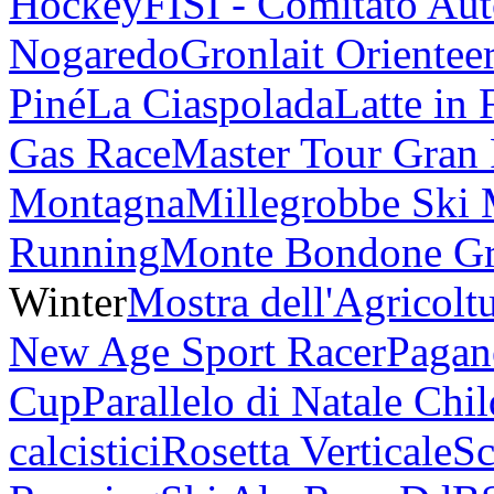
Hockey
FISI - Comitato Au
Nogaredo
Gronlait Orientee
Piné
La Ciaspolada
Latte in 
Gas Race
Master Tour Gran
Montagna
Millegrobbe Ski
Running
Monte Bondone G
Winter
Mostra dell'Agricolt
New Age Sport Racer
Pagan
Cup
Parallelo di Natale Chi
calcistici
Rosetta Verticale
Sc