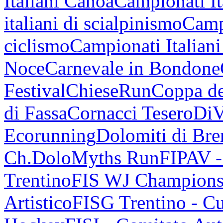
Italiani Canoa
Campionati It
italiani di scialpinismo
Campi
ciclismo
Campionati Italiani
Noce
Carnevale in Bondone
Festival
ChieseRun
Coppa de
di Fassa
Cornacci Tesero
DiV
Ecorunning
Dolomiti di Bren
Ch.
DoloMyths Run
FIPAV 
Trentino
FIS WJ Champions
Artistico
FISG Trentino - Cu