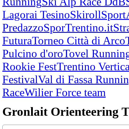
Running
Ski Alp Race DdB
Lagorai Tesino
Skiroll
Sport
Predazzo
SporTrentino.it
Str
Futura
Torneo Città di Arco
Pulcino d'oro
Tovel Runnin
Rookie Fest
Trentino Vertica
Festival
Val di Fassa Runni
Race
Wilier Force team
Gronlait Orienteering 