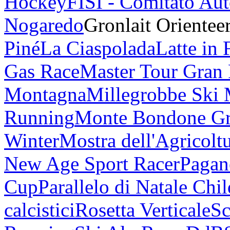
Hockey
FISI - Comitato Au
Nogaredo
Gronlait Orientee
Piné
La Ciaspolada
Latte in 
Gas Race
Master Tour Gran
Montagna
Millegrobbe Ski
Running
Monte Bondone G
Winter
Mostra dell'Agricolt
New Age Sport Racer
Pagan
Cup
Parallelo di Natale Chi
calcistici
Rosetta Verticale
Sc