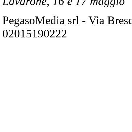
Lavarone, 16 e 17 maggio
PegasoMedia srl - Via Bresci
02015190222