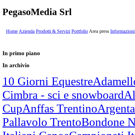
PegasoMedia Srl
Home
Azienda
Prodotti & Servizi
Portfolio
Area press
Informazioni
In primo piano
In archivio
10 Giorni Equestre
Adamell
Cimbra - sci e snowboard
Al
Cup
Anffas Trentino
Argenta
Pallavolo Trento
Bondone N