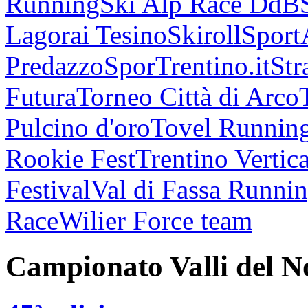
Running
Ski Alp Race DdB
Lagorai Tesino
Skiroll
Sport
Predazzo
SporTrentino.it
Str
Futura
Torneo Città di Arco
Pulcino d'oro
Tovel Runnin
Rookie Fest
Trentino Vertica
Festival
Val di Fassa Runni
Race
Wilier Force team
Campionato Valli del N