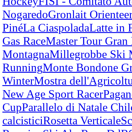
Hockey
FISI - Comitato Au
Nogaredo
Gronlait Orientee
Piné
La Ciaspolada
Latte in 
Gas Race
Master Tour Gran
Montagna
Millegrobbe Ski
Running
Monte Bondone G
Winter
Mostra dell'Agricolt
New Age Sport Racer
Pagan
Cup
Parallelo di Natale Chi
calcistici
Rosetta Verticale
Sc