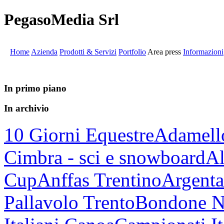
PegasoMedia Srl
Home
Azienda
Prodotti & Servizi
Portfolio
Area press
Informazioni
In primo piano
In archivio
10 Giorni Equestre
Adamell
Cimbra - sci e snowboard
Al
Cup
Anffas Trentino
Argenta
Pallavolo Trento
Bondone N