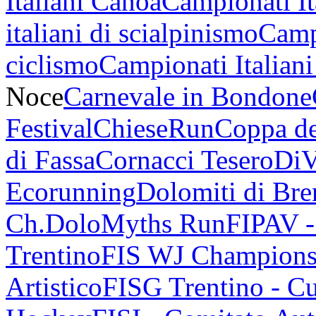
Italiani Canoa
Campionati It
italiani di scialpinismo
Campi
ciclismo
Campionati Italiani
Noce
Carnevale in Bondone
Festival
ChieseRun
Coppa de
di Fassa
Cornacci Tesero
DiV
Ecorunning
Dolomiti di Bren
Ch.
DoloMyths Run
FIPAV 
Trentino
FIS WJ Champions
Artistico
FISG Trentino - Cu