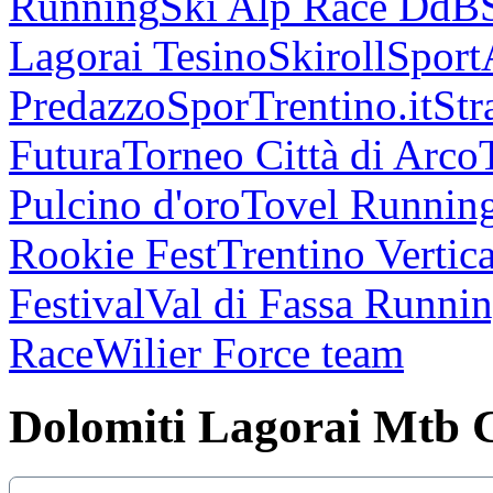
Running
Ski Alp Race DdB
Lagorai Tesino
Skiroll
Sport
Predazzo
SporTrentino.it
Str
Futura
Torneo Città di Arco
Pulcino d'oro
Tovel Runnin
Rookie Fest
Trentino Vertica
Festival
Val di Fassa Runni
Race
Wilier Force team
Dolomiti Lagorai Mtb 