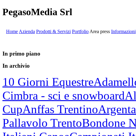
PegasoMedia Srl
Home
Azienda
Prodotti & Servizi
Portfolio
Area press
Informazioni
In primo piano
In archivio
10 Giorni Equestre
Adamell
Cimbra - sci e snowboard
Al
Cup
Anffas Trentino
Argenta
Pallavolo Trento
Bondone N