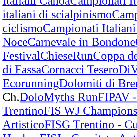
Italiani Canoa
Campionati It
italiani di scialpinismo
Campi
ciclismo
Campionati Italiani
Noce
Carnevale in Bondone
Festival
ChieseRun
Coppa de
di Fassa
Cornacci Tesero
DiV
Ecorunning
Dolomiti di Bren
Ch.
DoloMyths Run
FIPAV 
Trentino
FIS WJ Champions
Artistico
FISG Trentino - Cu