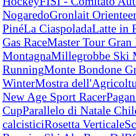
Hockey
FISI - Comitato Au
Nogaredo
Gronlait Orientee
Piné
La Ciaspolada
Latte in 
Gas Race
Master Tour Gran
Montagna
Millegrobbe Ski
Running
Monte Bondone G
Winter
Mostra dell'Agricolt
New Age Sport Racer
Pagan
Cup
Parallelo di Natale Chi
calcistici
Rosetta Verticale
Sc