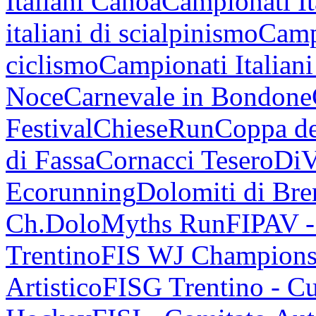
Italiani Canoa
Campionati It
italiani di scialpinismo
Campi
ciclismo
Campionati Italiani
Noce
Carnevale in Bondone
Festival
ChieseRun
Coppa de
di Fassa
Cornacci Tesero
DiV
Ecorunning
Dolomiti di Bren
Ch.
DoloMyths Run
FIPAV 
Trentino
FIS WJ Champions
Artistico
FISG Trentino - Cu