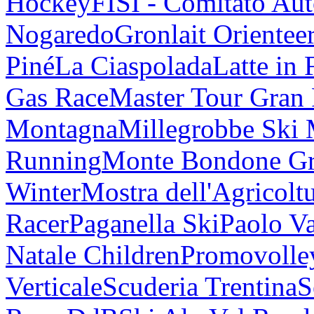
Hockey
FISI - Comitato Au
Nogaredo
Gronlait Orientee
Piné
La Ciaspolada
Latte in 
Gas Race
Master Tour Gran
Montagna
Millegrobbe Ski
Running
Monte Bondone G
Winter
Mostra dell'Agricolt
Racer
Paganella Ski
Paolo V
Natale Children
Promovolle
Verticale
Scuderia Trentina
S