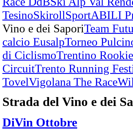
Race DdB
Ski Alp Val Rend
Tesino
Skiroll
SportABILI P
Vino e dei Sapori
Team Futu
calcio Eusalp
Torneo Pulcin
di Ciclismo
Trentino Rookie
Circuit
Trento Running Fest
Tovel
Vigolana The Race
Wil
Strada del Vino e dei S
DiVin Ottobre