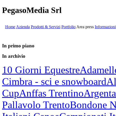
PegasoMedia Srl
Home
Azienda
Prodotti & Servizi
Portfolio
Area press
Informazioni
In primo piano
In archivio
10 Giorni Equestre
Adamell
Cimbra - sci e snowboard
Al
Cup
Anffas Trentino
Argenta
Pallavolo Trento
Bondone N