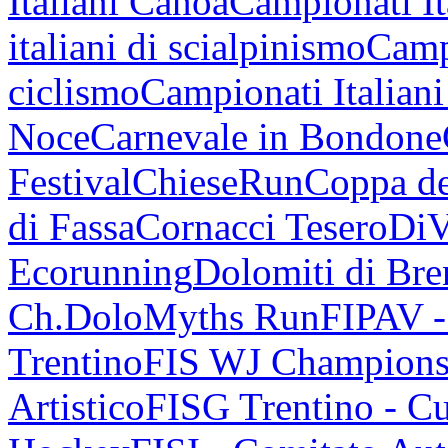
Italiani Canoa
Campionati It
italiani di scialpinismo
Campi
ciclismo
Campionati Italiani
Noce
Carnevale in Bondone
Festival
ChieseRun
Coppa de
di Fassa
Cornacci Tesero
DiV
Ecorunning
Dolomiti di Bren
Ch.
DoloMyths Run
FIPAV 
Trentino
FIS WJ Champions
Artistico
FISG Trentino - Cu