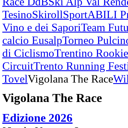
Race DdB
Ski Alp Val Rend
Tesino
Skiroll
SportABILI P
Vino e dei Sapori
Team Futu
calcio Eusalp
Torneo Pulcin
di Ciclismo
Trentino Rookie
Circuit
Trento Running Fest
Tovel
Vigolana The Race
Wil
Vigolana The Race
Edizione 2026