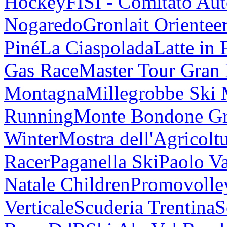
Hockey
FISI - Comitato Au
Nogaredo
Gronlait Orientee
Piné
La Ciaspolada
Latte in 
Gas Race
Master Tour Gran
Montagna
Millegrobbe Ski
Running
Monte Bondone G
Winter
Mostra dell'Agricolt
Racer
Paganella Ski
Paolo V
Natale Children
Promovolle
Verticale
Scuderia Trentina
S