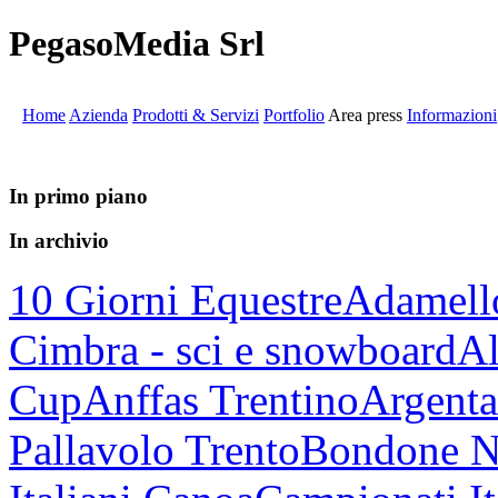
PegasoMedia Srl
Home
Azienda
Prodotti & Servizi
Portfolio
Area press
Informazioni
In primo piano
In archivio
10 Giorni Equestre
Adamell
Cimbra - sci e snowboard
Al
Cup
Anffas Trentino
Argenta
Pallavolo Trento
Bondone N