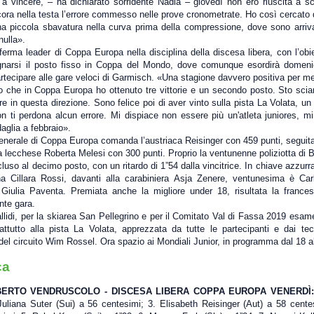
 a vincere, – ha dichiarato sorridente Nadia – giovedì non ero riuscita a sc
ra nella testa l’errore commesso nelle prove cronometrate. Ho così cercato d
piccola sbavatura nella curva prima della compressione, dove sono arriv
nulla».
erma leader di Coppa Europa nella disciplina della discesa libera, con l’obiet
gnarsi il posto fisso in Coppa del Mondo, dove comunque esordirà domen
artecipare alle gare veloci di Garmisch. «Una stagione davvero positiva per m
o che in Coppa Europa ho ottenuto tre vittorie e un secondo posto. Sto sci
re in questa direzione. Sono felice poi di aver vinto sulla pista La Volata, un
n ti perdona alcun errore. Mi dispiace non essere più un'atleta juniores, mi
glia a febbraio».
generale di Coppa Europa comanda l’austriaca Reisinger con 459 punti, segui
a lecchese Roberta Melesi con 300 punti. Proprio la ventunenne poliziotta di Ba
luso al decimo posto, con un ritardo di 1”54 dalla vincitrice. In chiave azzurr
na Cillara Rossi, davanti alla carabiniera Asja Zenere, ventunesima è Ca
 Giulia Paventa. Premiata anche la migliore under 18, risultata la france
nte gara.
llidi, per la skiarea San Pellegrino e per il Comitato Val di Fassa 2019 esam
rattutto alla pista La Volata, apprezzata da tutte le partecipanti e dai tec
del circuito Wim Rossel. Ora spazio ai Mondiali Junior, in programma dal 18 al
ca
BERTO VENDRUSCOLO
- DISCESA LIBERA COPPA EUROPA VENERDÌ
 Juliana Suter (Sui) a 56 centesimi; 3. Elisabeth Reisinger (Aut) a 58 cente