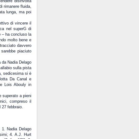
endere disinvolta
i rimanere fluida,
ata lunga, ma poi
tivo di vincere il
ica nel superG di
e – ha concluso la
ando molto bene e
 tracciato davvero
 sarebbe piaciuto
ta da Nadia Delago
llabio sulla pista
a, sedicesima si è
rlotta Da Canal e
se Lois Abouly in
e superato a pieni
nici, compreso il
 27 febbraio.
:
1. Nadia Delago
simi; 4. A.J. Hurt