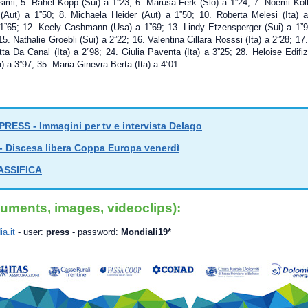
imi; 5. Rahel Kopp (Sui) a 1”23; 6. Marusa Ferk (Slo) a 1”24; 7. Noemi Koll
(Aut) a 1”50; 8. Michaela Heider (Aut) a 1”50; 10. Roberta Melesi (Ita) 
 1”65; 12. Keely Cashmann (Usa) a 1”69; 13. Lindy Etzensperger (Sui) a 1”9
15. Nathalie Groebli (Sui) a 2”22; 16. Valentina Cillara Rosssi (Ita) a 2”28; 17
tta Da Canal (Ita) a 2”98; 24. Giulia Paventa (Ita) a 3”25; 28. Heloise Edifizi
) a 3”97; 35. Maria Ginevra Berta (Ita) a 4”01.
RESS - Immagini per tv e intervista Delago
 Discesa libera Coppa Europa venerdì
ASSIFICA
uments, images, videoclips):
a.it
- user:
press
- password:
Mondiali19*