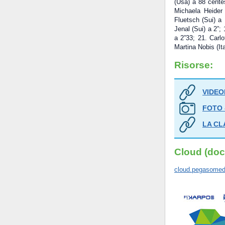
(Usa) a 88 centes
Michaela Heider 
Fluetsch (Sui) a
Jenal (Sui) a 2”; 
a 2”33; 21. Carlo
Martina Nobis (Ita
Risorse:
VIDEOP
FOTO -
LA CL
Cloud (doc
cloud.pegasomedi