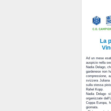
La p
Vin
Ad un mese esatto
auspicio nella s
Nadia Delago, che
gardenese non ha 
compressione, az
svizzera Juliana 
sulla stessa pist
Rahel Kopp.
Nadia Delago si
organizzate dall’
Coppa Europa, ha
giornata.