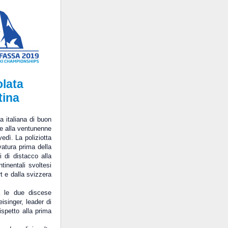
olata
tina
a italiana di buon
e alla ventunenne
edì. La poliziotta
vatura prima della
 di distacco alla
tinentali svoltesi
t e dalla svizzera
a le due discese
isinger, leader di
spetto alla prima