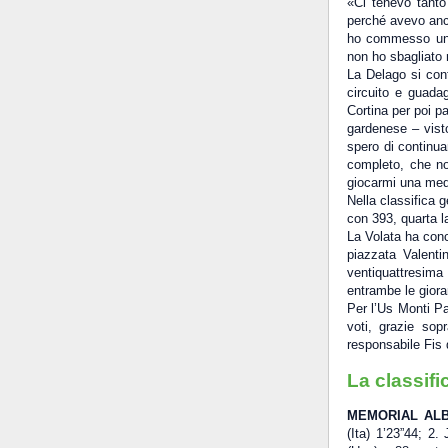
«Ci tenevo tanto
perché avevo anco
ho commesso una 
non ho sbagliato 
La Delago si conf
circuito e guada
Cortina per poi p
gardenese – vist
spero di continua
completo, che no
giocarmi una meda
Nella classifica 
con 393, quarta l
La Volata ha conc
piazzata Valenti
ventiquattresima
entrambe le giora
Per l’Us Monti Pa
voti, grazie sop
responsabile Fis 
La classifi
MEMORIAL AL
(Ita) 1’23”44; 2.