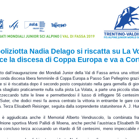
oliziotta Nadia Delago si riscatta su La V
ce la discesa di Coppa Europa e va a Cor
 dall’inaugurazione dei Mondiali Junior della Val di Fassa arriva una vittori
econda discesa libera femminile di Coppa Europa a Passo San Pellegrino grazi
 si è riscattata dopo il secondo posto conquistato nella gara gemella di giov
sbagliato praticamente nulla sulla pista La Volata, a parte una piccola sba
zeccando tutte le linee e permettendosi il lusso di infliggere 56 centesimi
Suter, che dodici mesi fa aveva centrato la vittoria in entrambe le gare con
a. Terza Elisabeth Reisinger, seguita dalla sorprendente statunitense A. J. Hur
 è aggiudicata anche il Memorial Alberto Vendruscolo, la combinata fr
Unione sportiva Monti Pallidi di Moena, anche perché l’austriaca Elisabeth Re
 concluso terza accusando un ritardo di 58 centesimi, meno impeccabile ri