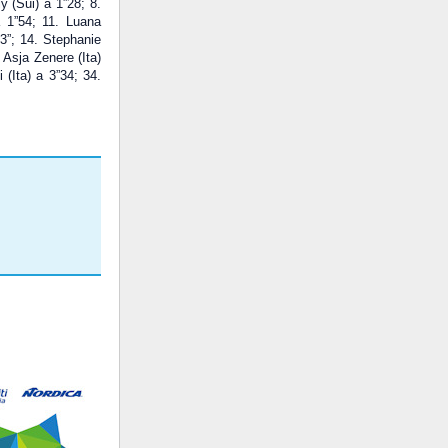
y (Sui) a 1”28; 8.
a 1”54; 11. Luana
3”; 14. Stephanie
. Asja Zenere (Ita)
 (Ita) a 3”34; 34.