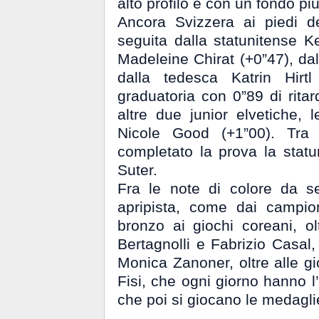
alto profilo e con un fondo pi
Ancora Svizzera ai piedi d
seguita dalla statunitense 
Madeleine Chirat (+0”47), dal
dalla tedesca Katrin Hirt
graduatoria con 0”89 di rita
altre due junior elvetiche,
Nicole Good (+1”00).
Tra 
completato la prova la statu
Suter.
Fra le note di colore da s
apripista, come dai campio
bronzo ai giochi coreani, 
Bertagnolli e Fabrizio Casal,
Monica Zanoner, oltre alle g
Fisi, che ogni giorno hanno l’o
che poi si giocano le medagli