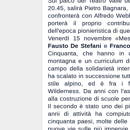
Sul palco del Teatro Valle 
20.45, salirà Pietro Bagnara,
confronterà con Alfredo We
porterà il proprio contrib
dell'epoca pionieristica di que
Venerdì 15 novembre «Mes
Fausto De Stefani
e
Franco
Cinquanta, che hanno in c
montagna e un curriculum di 
campo della solidarietà inter
ha scalato in successione tutt
stile alpino, ed è fra i f
Wilderness. Da anni con l'a
alla costruzione di scuole pe
Il secondo è stato uno dei pio
anni di attività ha compiu
cinquanta paesi, molte delle 
nuove vie sulle più impervie 