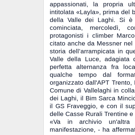
appassionati, la propria u
intitolata «Layla», prima del br
della Valle dei Laghi. Si 
cominciata, mercoledì, co
protagonisti i climber Mar
citato anche da Messner nel 
storia dell’arrampicata in q
Valle della Luce, adagiata
perfetta alternanza fra lo
qualche tempo dal format
organizzato dall'APT Trento,
Comune di Vallelaghi in coll
dei Laghi, il Bim Sarca Minci
il GS Fraveggio, e con il su
delle Casse Rurali Trentine e
«Va in archivio un'altr
manifestazione, - ha affermat