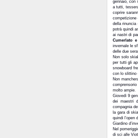
gennaio, con s
a tutti, tesse
coprire saran
competizione 
della rinuncia
potrà quindi a
ai nastri di p
Cumerlato e
invernale le s
delle due sera
Non solo skia
per tutti gli a
snowboard free
con lo slittino
Non mancheran
comprensorio 
molto ampie.
Giovedì 9 genn
dei maestri d
compagnia del
la gara di ski
quindi l’open 
Giardino d’in
Nel pomeriggio
di sci alle Vi