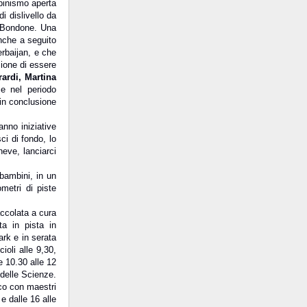
lpinismo aperta
i dislivello da
e Bondone. Una
nche a seguito
erbaijan, e che
zione di essere
ardi, Martina
e nel periodo
 in conclusione
nno iniziative
sci di fondo, lo
neve, lanciarci
bambini, in un
metri di piste
accolata a cura
ta in pista in
rk e in serata
ioli alle 9,30,
e 10.30 alle 12
delle Scienze.
ico con maestri
e dalle 16 alle