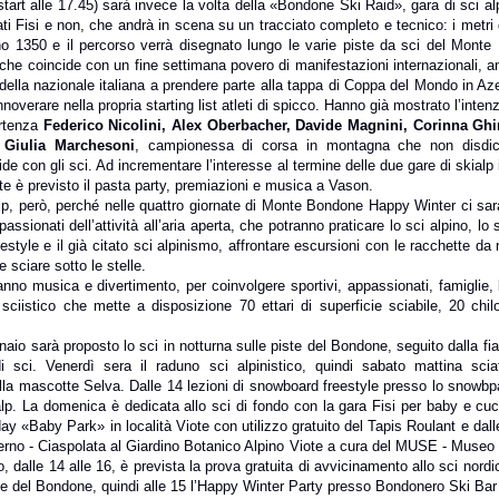
tart alle 17.45) sarà invece la volta della «Bondone Ski Raid», gara di sci a
rati Fisi e non, che andrà in scena su un tracciato completo e tecnico: i metri d
no 1350 e il percorso verrà disegnato lungo le varie piste da sci del Mont
che coincide con un fine settimana povero di manifestazioni internazionali, a
 della nazionale italiana a prendere parte alla tappa di Coppa del Mondo in Az
nnoverare nella propria starting list atleti di spicco. Hanno già mostrato l’inten
artenza
Federico Nicolini, Alex Oberbacher, Davide Magnini, Corinna Ghir
 Giulia Marchesoni
, campionessa di corsa in montagna che non disdic
fide con gli sci. Ad incrementare l’interesse al termine delle due gare di skialp
te è previsto il pasta party, premiazioni e musica a Vason.
lp, però, perché nelle quattro giornate di Monte Bondone Happy Winter ci sara
ppassionati dell’attività all’aria aperta, che potranno praticare lo sci alpino, lo 
style e il già citato sci alpinismo, affrontare escursioni con le racchette da 
 e sciare sotto le stelle.
no musica e divertimento, per coinvolgere sportivi, appassionati, famiglie, 
sciistico che mette a disposizione 70 ettari di superficie sciabile, 20 chilo
aio sarà proposto lo sci in notturna sulle piste del Bondone, seguito dalla fi
i sci. Venerdì sera il raduno sci alpinistico, quindi sabato mattina scia
la mascotte Selva. Dalle 14 lezioni di snowboard freestyle presso lo snowbpa
alp. La domenica è dedicata allo sci di fondo con la gara Fisi per baby e cucc
day «Baby Park» in località Viote con utilizzo gratuito del Tapis Roulant e dall
verno - Ciaspolata al Giardino Botanico Alpino Viote a cura del MUSE - Museo 
, dalle 14 alle 16, è prevista la prova gratuita di avvicinamento allo sci nord
ote del Bondone, quindi alle 15 l’Happy Winter Party presso Bondonero Ski Bar 