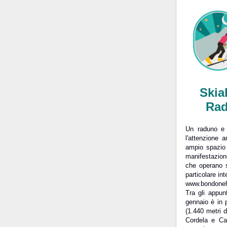
Skia
Rad
Un raduno e 
l'attenzione 
ampio spazio 
manifestazione
che operano s
particolare in
www.bondoneha
Tra gli appun
gennaio è in 
(1.440 metri 
Cordela e Ca