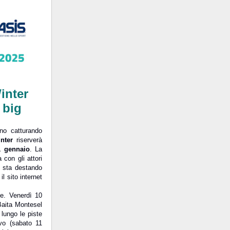
inter
 big
no catturando
nter
riserverà
1 gennaio
. La
 con gli attori
e sta destando
l sito internet
le. Venerdì 10
Baita Montesel
lungo le piste
ivo (sabato 11