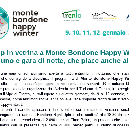
lp in vetrina a Monte Bondone Happy W
uno e gara di notte, che piace anche ai
una gara di sci alpinismo aperta a tutti, entrambi in notturna, che stan
anche dei big della disciplina. Il programma di
Monte Bondone Happy Wi
allo skialp, che sarà protagonista nelle serate di
venerdì 10
e
sabato 1
 promozionale organizzata dall’Azienda per il Turismo di Trento, in sinergia
ull'Alpe di Trento, si svilupperà su quattro giornate, dal 9 al 12 gennaio, 
teresse, come testimoniano le iscrizioni alle varie proposte raccolte attraverso i
ppywinter.it.
tamenti di cartello spiccano i due eventi di sci alpinismo in versione sera
programma il raduno «Bondone Night Uphill», che scatterà alle 18.30 dalla 
di quota) e si concluderà ai 2.090 metri di Cima Palon, un percorso che sale 
nalon con la presenza già certa di
200 partecipanti
. Il giorno success