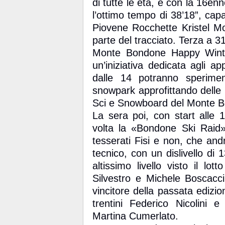
di tutte le età, e con la 16enn
l’ottimo tempo di 38’18”, capa
Piovene Rocchette Kristel M
parte del tracciato. Terza a 3
Monte Bondone Happy Winte
un’iniziativa dedicata agli a
dalle 14 potranno speriment
snowpark approfittando delle l
Sci e Snowboard del Monte 
La sera poi, con start alle 
volta la «Bondone Ski Raid»,
tesserati Fisi e non, che an
tecnico, con un dislivello di
altissimo livello visto il lo
Silvestro e Michele Boscacci
vincitore della passata edizio
trentini Federico Nicolini 
Martina Cumerlato.