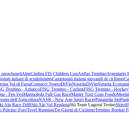
 e snowboard
AlpeCimbra FIS Children Cup
Anffas Trentino
Argentario 
onati italiani di scialpinismo
Campionati italiani giovanili di ciclismo
Ca
opa Val di Fassa
Cornacci Tesero
DiVinNosiola
DiVinNosiola Ecorunn
G Trentino - Artistico
FISG Trentino - Curling
FISG Trentino - Hockey
sta - Fen Fen
Marmoleda Full Gas Race
Master Tour Gran Fondo
Meetin
ostra dell'Agricoltura
NASR - New Age Sport Racer
Paganella Ski
Paol
ki Alp Race DdB
Ski Alp Val Rendena
Ski Team Lagorai Tesino
Skiroll
 Pulcino d'oro
Tovel Running
Tre Giorni di Ciclismo
Trentino Rookie F