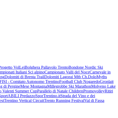
Progetto VolLei
Bolghera Pallavolo Trento
Bondone Nordic Ski
mpionati Italiani Sci alpino
Campionato Valli del Noce
Carnevale in
ing
Dolomiti di Brenta Trail
Dolomiti Lagorai Mtb Ch.
DoloMyths
FISI - Comitato Autonomo Trentino
Football Club Nogaredo
Gronlait
g di Pergine
Mese Montagna
Millegrobbe Ski Marathon
Molveno Lake
o Valenti Summer Cup
Parallelo di Natale Children
Promovolley
Ritiri
SportABILI Predazzo
SporTrentino.it
Strada del Vino e dei
est
Trentino Vertical Circuit
Trento Running Festival
Val di Fassa