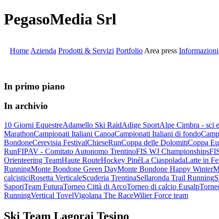
PegasoMedia Srl
Home
Azienda
Prodotti & Servizi
Portfolio
Area press
Informazioni
In primo piano
In archivio
10 Giorni Equestre
Adamello Ski Raid
Adige Sport
Alpe Cimbra - sci
Marathon
Campionati Italiani Canoa
Campionati Italiani di fondo
Campi
Bondone
Cerevisia Festival
ChieseRun
Coppa delle Dolomiti
Coppa Eur
Run
FIPAV - Comitato Autonomo Trentino
FIS WJ Championships
FIS
Orienteering Team
Haute Route
Hockey Piné
La Ciaspolada
Latte in Fe
Running
Monte Bondone Green Day
Monte Bondone Happy Winter
M
calcistici
Rosetta Verticale
Scuderia Trentina
Sellaronda Trail Running
S
Sapori
Team Futura
Torneo Città di Arco
Torneo di calcio Eusalp
Torneo
Running
Vertical Tovel
Vigolana The Race
Wilier Force team
Ski Team Lagorai Tesino