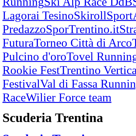
Running
Ski Alp Race DdB
Lagorai Tesino
Skiroll
Sport
Predazzo
SporTrentino.it
Str
Futura
Torneo Città di Arco
Pulcino d'oro
Tovel Runnin
Rookie Fest
Trentino Vertica
Festival
Val di Fassa Runni
Race
Wilier Force team
Scuderia Trentina