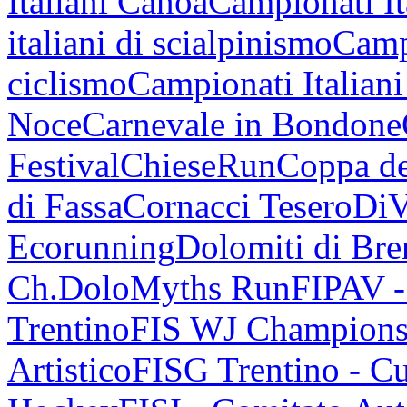
Italiani Canoa
Campionati It
italiani di scialpinismo
Campi
ciclismo
Campionati Italiani
Noce
Carnevale in Bondone
Festival
ChieseRun
Coppa de
di Fassa
Cornacci Tesero
DiV
Ecorunning
Dolomiti di Bren
Ch.
DoloMyths Run
FIPAV 
Trentino
FIS WJ Champions
Artistico
FISG Trentino - Cu