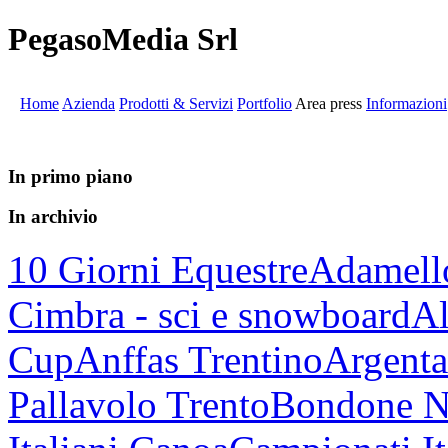
PegasoMedia Srl
Home
Azienda
Prodotti & Servizi
Portfolio
Area press
Informazioni
In primo piano
In archivio
10 Giorni Equestre
Adamell
Cimbra - sci e snowboard
Al
Cup
Anffas Trentino
Argenta
Pallavolo Trento
Bondone N