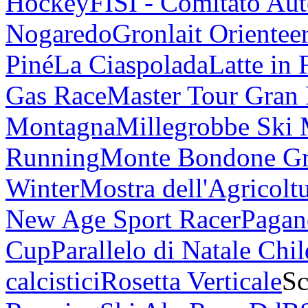
Hockey
FISI - Comitato Au
Nogaredo
Gronlait Orientee
Piné
La Ciaspolada
Latte in 
Gas Race
Master Tour Gran
Montagna
Millegrobbe Ski
Running
Monte Bondone G
Winter
Mostra dell'Agricolt
New Age Sport Racer
Pagan
Cup
Parallelo di Natale Chi
calcistici
Rosetta Verticale
Sc