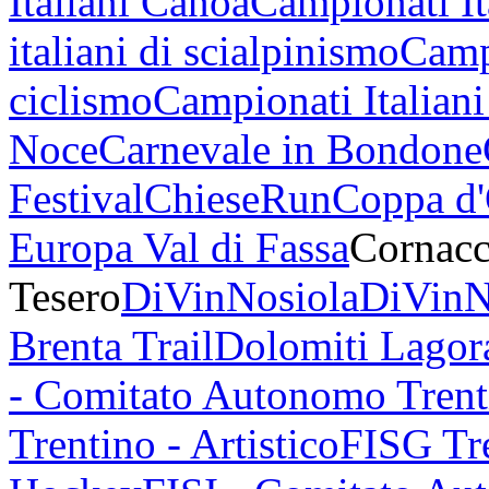
Italiani Canoa
Campionati It
italiani di scialpinismo
Campi
ciclismo
Campionati Italiani
Noce
Carnevale in Bondone
Festival
ChieseRun
Coppa d
Europa Val di Fassa
Cornacc
Tesero
DiVinNosiola
DiVinN
Brenta Trail
Dolomiti Lagor
- Comitato Autonomo Trent
Trentino - Artistico
FISG Tre