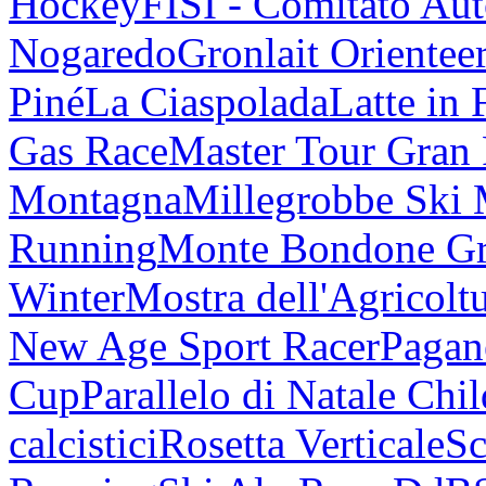
Hockey
FISI - Comitato Au
Nogaredo
Gronlait Orientee
Piné
La Ciaspolada
Latte in 
Gas Race
Master Tour Gran
Montagna
Millegrobbe Ski
Running
Monte Bondone G
Winter
Mostra dell'Agricolt
New Age Sport Racer
Pagan
Cup
Parallelo di Natale Chi
calcistici
Rosetta Verticale
Sc