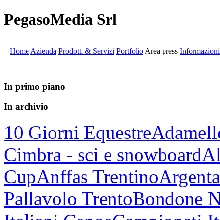
PegasoMedia Srl
Home
Azienda
Prodotti & Servizi
Portfolio
Area press
Informazioni
In primo piano
In archivio
10 Giorni Equestre
Adamell
Cimbra - sci e snowboard
Al
Cup
Anffas Trentino
Argenta
Pallavolo Trento
Bondone N