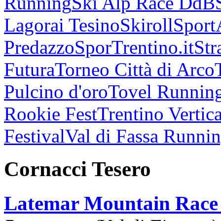
Running
Ski Alp Race DdB
Lagorai Tesino
Skiroll
Sport
Predazzo
SporTrentino.it
Str
Futura
Torneo Città di Arco
Pulcino d'oro
Tovel Runnin
Rookie Fest
Trentino Vertica
Festival
Val di Fassa Runni
Cornacci Tesero
Latemar Mountain Race