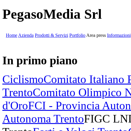
PegasoMedia Srl
Home
Azienda
Prodotti & Servizi
Portfolio
Area press
Informazioni
In primo piano
Ciclismo
Comitato Italiano 
Trento
Comitato Olimpico N
d'Oro
FCI - Provincia Auto
Autonoma Trento
FIGC LND