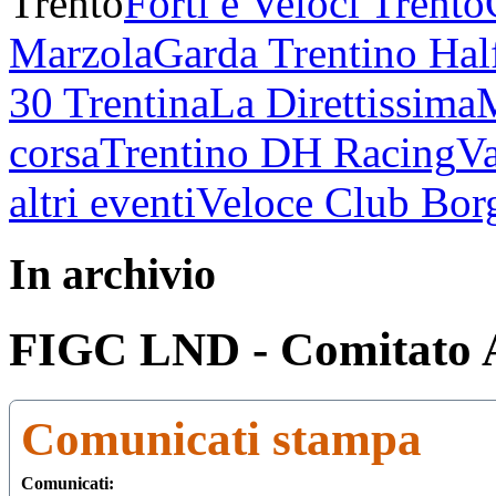
Trento
Forti e Veloci Trento
Marzola
Garda Trentino Hal
30 Trentina
La Direttissima
corsa
Trentino DH Racing
Va
altri eventi
Veloce Club Bor
In archivio
FIGC LND - Comitato 
Comunicati stampa
Comunicati: