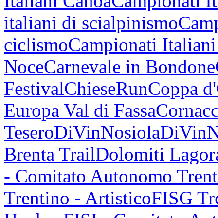
Italiani Canoa
Campionati It
italiani di scialpinismo
Campi
ciclismo
Campionati Italiani
Noce
Carnevale in Bondone
Festival
ChieseRun
Coppa d
Europa Val di Fassa
Cornacc
Tesero
DiVinNosiola
DiVinN
Brenta Trail
Dolomiti Lagor
- Comitato Autonomo Trent
Trentino - Artistico
FISG Tre