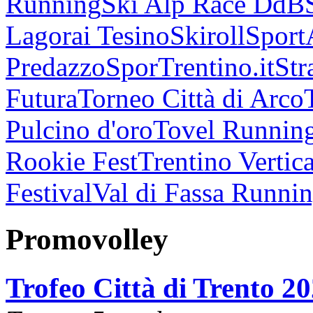
Running
Ski Alp Race DdB
Lagorai Tesino
Skiroll
Sport
Predazzo
SporTrentino.it
Str
Futura
Torneo Città di Arco
Pulcino d'oro
Tovel Runnin
Rookie Fest
Trentino Vertica
Festival
Val di Fassa Runni
Promovolley
Trofeo Città di Trento 2