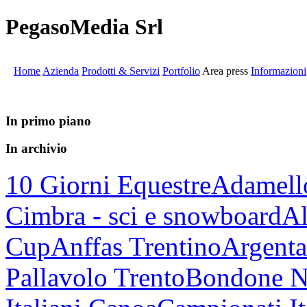
PegasoMedia Srl
Home
Azienda
Prodotti & Servizi
Portfolio
Area press
Informazioni
In primo piano
In archivio
10 Giorni Equestre
Adamell
Cimbra - sci e snowboard
Al
Cup
Anffas Trentino
Argenta
Pallavolo Trento
Bondone N