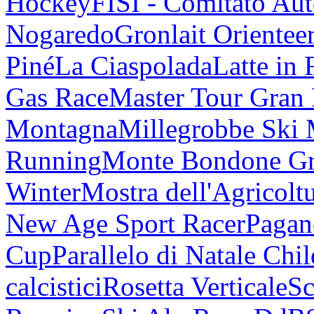
Hockey
FISI - Comitato Au
Nogaredo
Gronlait Orientee
Piné
La Ciaspolada
Latte in 
Gas Race
Master Tour Gran
Montagna
Millegrobbe Ski
Running
Monte Bondone G
Winter
Mostra dell'Agricolt
New Age Sport Racer
Pagan
Cup
Parallelo di Natale Chi
calcistici
Rosetta Verticale
Sc