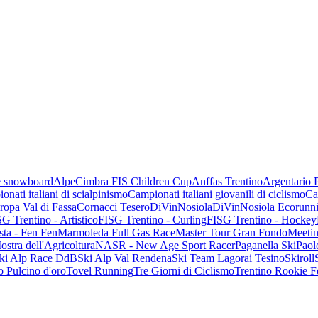
 e snowboard
AlpeCimbra FIS Children Cup
Anffas Trentino
Argentario 
onati italiani di scialpinismo
Campionati italiani giovanili di ciclismo
Ca
opa Val di Fassa
Cornacci Tesero
DiVinNosiola
DiVinNosiola Ecorunn
G Trentino - Artistico
FISG Trentino - Curling
FISG Trentino - Hockey
sta - Fen Fen
Marmoleda Full Gas Race
Master Tour Gran Fondo
Meetin
ostra dell'Agricoltura
NASR - New Age Sport Racer
Paganella Ski
Paol
ki Alp Race DdB
Ski Alp Val Rendena
Ski Team Lagorai Tesino
Skiroll
 Pulcino d'oro
Tovel Running
Tre Giorni di Ciclismo
Trentino Rookie F