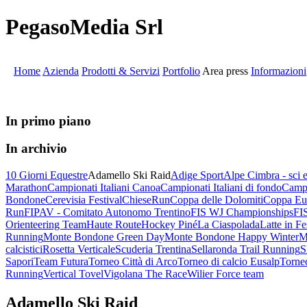
PegasoMedia Srl
Home
Azienda
Prodotti & Servizi
Portfolio
Area press
Informazioni
In primo piano
In archivio
10 Giorni Equestre
Adamello Ski Raid
Adige Sport
Alpe Cimbra - sci
Marathon
Campionati Italiani Canoa
Campionati Italiani di fondo
Campi
Bondone
Cerevisia Festival
ChieseRun
Coppa delle Dolomiti
Coppa Eur
Run
FIPAV - Comitato Autonomo Trentino
FIS WJ Championships
FIS
Orienteering Team
Haute Route
Hockey Piné
La Ciaspolada
Latte in Fe
Running
Monte Bondone Green Day
Monte Bondone Happy Winter
M
calcistici
Rosetta Verticale
Scuderia Trentina
Sellaronda Trail Running
S
Sapori
Team Futura
Torneo Città di Arco
Torneo di calcio Eusalp
Torneo
Running
Vertical Tovel
Vigolana The Race
Wilier Force team
Adamello Ski Raid