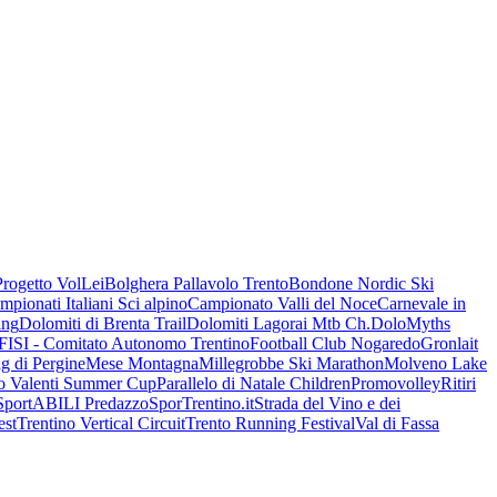
Progetto VolLei
Bolghera Pallavolo Trento
Bondone Nordic Ski
mpionati Italiani Sci alpino
Campionato Valli del Noce
Carnevale in
ing
Dolomiti di Brenta Trail
Dolomiti Lagorai Mtb Ch.
DoloMyths
FISI - Comitato Autonomo Trentino
Football Club Nogaredo
Gronlait
g di Pergine
Mese Montagna
Millegrobbe Ski Marathon
Molveno Lake
o Valenti Summer Cup
Parallelo di Natale Children
Promovolley
Ritiri
SportABILI Predazzo
SporTrentino.it
Strada del Vino e dei
est
Trentino Vertical Circuit
Trento Running Festival
Val di Fassa