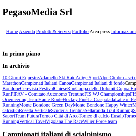
PegasoMedia Srl
Home
Azienda
Prodotti & Servizi
Portfolio
Area press
Informazioni
In primo piano
In archivio
10 Giorni Equestre
Adamello Ski Raid
Adige Sport
Alpe Cimbra - sci
Marathon
Campionati Italiani Canoa
Campionati Italiani di fondo
Campi
Bondone
Cerevisia Festival
ChieseRun
Coppa delle Dolomiti
Coppa Eur
Run
FIPAV - Comitato Autonomo Trentino
FIS WJ Championships
FIS
Orienteering Team
Haute Route
Hockey Piné
La Ciaspolada
Latte in Fe
Running
Monte Bondone Green Day
Monte Bondone Happy Winter
M
calcistici
Rosetta Verticale
Scuderia Trentina
Sellaronda Trail Running
S
Sapori
Team Futura
Torneo Città di Arco
Torneo di calcio Eusalp
Torneo
Running
Vertical Tovel
Vigolana The Race
Wilier Force team
Campionati italiani di scialpinismo