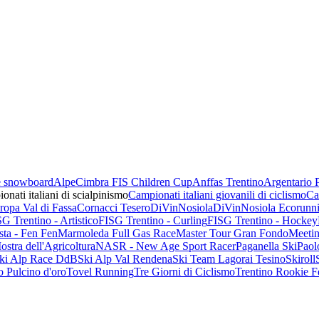
 e snowboard
AlpeCimbra FIS Children Cup
Anffas Trentino
Argentario 
onati italiani di scialpinismo
Campionati italiani giovanili di ciclismo
Ca
opa Val di Fassa
Cornacci Tesero
DiVinNosiola
DiVinNosiola Ecorunn
G Trentino - Artistico
FISG Trentino - Curling
FISG Trentino - Hockey
sta - Fen Fen
Marmoleda Full Gas Race
Master Tour Gran Fondo
Meetin
ostra dell'Agricoltura
NASR - New Age Sport Racer
Paganella Ski
Paol
ki Alp Race DdB
Ski Alp Val Rendena
Ski Team Lagorai Tesino
Skiroll
 Pulcino d'oro
Tovel Running
Tre Giorni di Ciclismo
Trentino Rookie F