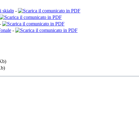
i skialp
-
-
Tonale
-
Kb)
b)