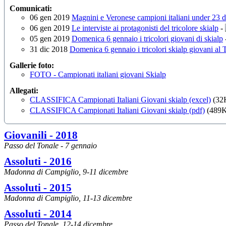
Comunicati:
06 gen 2019
Magnini e Veronese campioni italiani under 23 d
06 gen 2019
Le interviste ai protagonisti del tricolore skialp
-
05 gen 2019
Domenica 6 gennaio i tricolori giovani di skialp
31 dic 2018
Domenica 6 gennaio i tricolori skialp giovani al 
Gallerie foto:
FOTO - Campionati italiani giovani Skialp
Allegati:
CLASSIFICA Campionati Italiani Giovani skialp (excel)
(32
CLASSIFICA Campionati Italiani Giovani skialp (pdf)
(489K
Giovanili - 2018
Passo del Tonale - 7 gennaio
Assoluti - 2016
Madonna di Campiglio, 9-11 dicembre
Assoluti - 2015
Madonna di Campiglio, 11-13 dicembre
Assoluti - 2014
Passo del Tonale, 12-14 dicembre