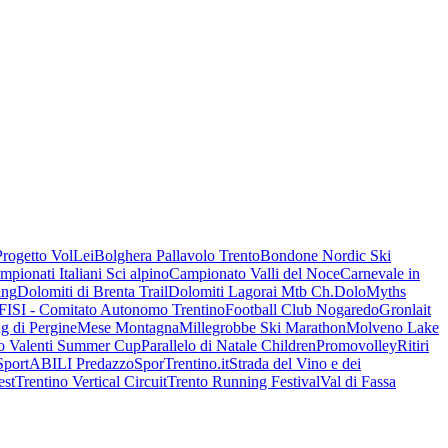
Progetto VolLei
Bolghera Pallavolo Trento
Bondone Nordic Ski
mpionati Italiani Sci alpino
Campionato Valli del Noce
Carnevale in
ing
Dolomiti di Brenta Trail
Dolomiti Lagorai Mtb Ch.
DoloMyths
FISI - Comitato Autonomo Trentino
Football Club Nogaredo
Gronlait
g di Pergine
Mese Montagna
Millegrobbe Ski Marathon
Molveno Lake
o Valenti Summer Cup
Parallelo di Natale Children
Promovolley
Ritiri
SportABILI Predazzo
SporTrentino.it
Strada del Vino e dei
est
Trentino Vertical Circuit
Trento Running Festival
Val di Fassa