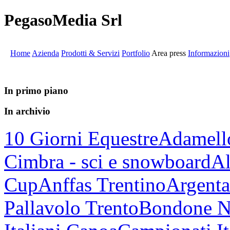
PegasoMedia Srl
Home
Azienda
Prodotti & Servizi
Portfolio
Area press
Informazioni
In primo piano
In archivio
10 Giorni Equestre
Adamell
Cimbra - sci e snowboard
Al
Cup
Anffas Trentino
Argenta
Pallavolo Trento
Bondone N