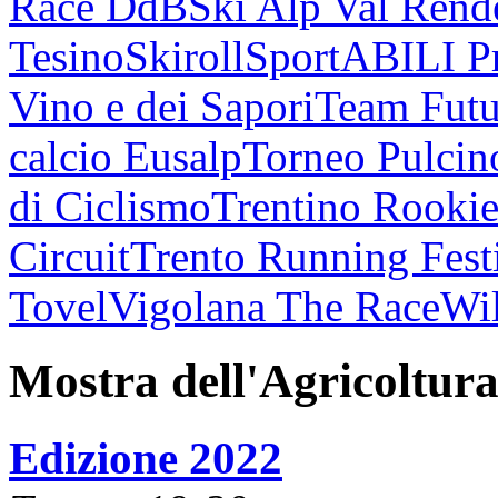
Race DdB
Ski Alp Val Rend
Tesino
Skiroll
SportABILI P
Vino e dei Sapori
Team Futu
calcio Eusalp
Torneo Pulcin
di Ciclismo
Trentino Rookie
Circuit
Trento Running Fest
Tovel
Vigolana The Race
Wil
Mostra dell'Agricoltur
Edizione 2022