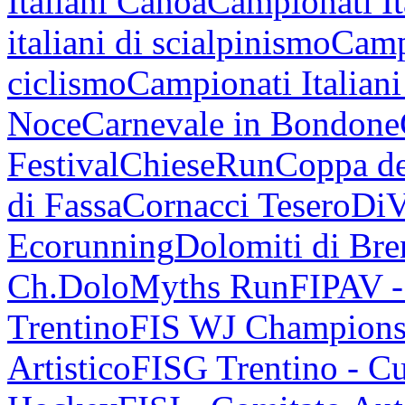
Italiani Canoa
Campionati It
italiani di scialpinismo
Campi
ciclismo
Campionati Italiani
Noce
Carnevale in Bondone
Festival
ChieseRun
Coppa de
di Fassa
Cornacci Tesero
DiV
Ecorunning
Dolomiti di Bren
Ch.
DoloMyths Run
FIPAV 
Trentino
FIS WJ Champions
Artistico
FISG Trentino - Cu