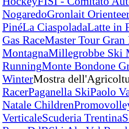
Hockey
FISI - Comitato Au
Nogaredo
Gronlait Orientee
Piné
La Ciaspolada
Latte in 
Gas Race
Master Tour Gran
Montagna
Millegrobbe Ski
Running
Monte Bondone G
Winter
Mostra dell'Agricolt
Racer
Paganella Ski
Paolo V
Natale Children
Promovolle
Verticale
Scuderia Trentina
S