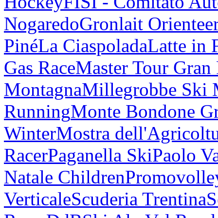
Hockey
FISI - Comitato Au
Nogaredo
Gronlait Orientee
Piné
La Ciaspolada
Latte in 
Gas Race
Master Tour Gran
Montagna
Millegrobbe Ski
Running
Monte Bondone G
Winter
Mostra dell'Agricolt
Racer
Paganella Ski
Paolo V
Natale Children
Promovolle
Verticale
Scuderia Trentina
S