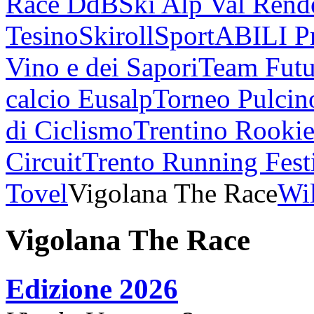
Race DdB
Ski Alp Val Rend
Tesino
Skiroll
SportABILI P
Vino e dei Sapori
Team Futu
calcio Eusalp
Torneo Pulcin
di Ciclismo
Trentino Rookie
Circuit
Trento Running Fest
Tovel
Vigolana The Race
Wil
Vigolana The Race
Edizione 2026