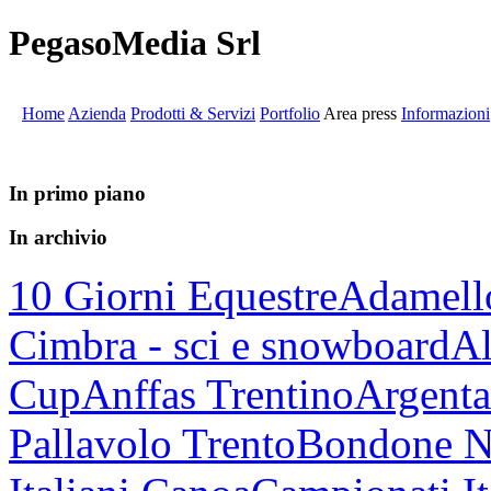
PegasoMedia Srl
Home
Azienda
Prodotti & Servizi
Portfolio
Area press
Informazioni
In primo piano
In archivio
10 Giorni Equestre
Adamell
Cimbra - sci e snowboard
Al
Cup
Anffas Trentino
Argenta
Pallavolo Trento
Bondone N