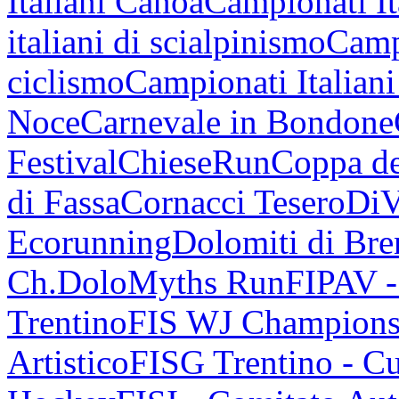
Italiani Canoa
Campionati It
italiani di scialpinismo
Campi
ciclismo
Campionati Italiani
Noce
Carnevale in Bondone
Festival
ChieseRun
Coppa de
di Fassa
Cornacci Tesero
DiV
Ecorunning
Dolomiti di Bren
Ch.
DoloMyths Run
FIPAV 
Trentino
FIS WJ Champions
Artistico
FISG Trentino - Cu