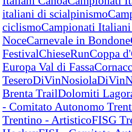
Italiani Canoa
Campionati It
italiani di scialpinismo
Campi
ciclismo
Campionati Italiani
Noce
Carnevale in Bondone
Festival
ChieseRun
Coppa d
Europa Val di Fassa
Cornacc
Tesero
DiVinNosiola
DiVinN
Brenta Trail
Dolomiti Lagor
- Comitato Autonomo Trent
Trentino - Artistico
FISG Tre