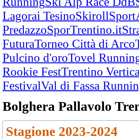
Running
Ski Alp Race DdB
Lagorai Tesino
Skiroll
Sport
Predazzo
SporTrentino.it
Str
Futura
Torneo Città di Arco
Pulcino d'oro
Tovel Runnin
Rookie Fest
Trentino Vertica
Festival
Val di Fassa Runni
Bolghera Pallavolo Tre
Stagione 2023-2024