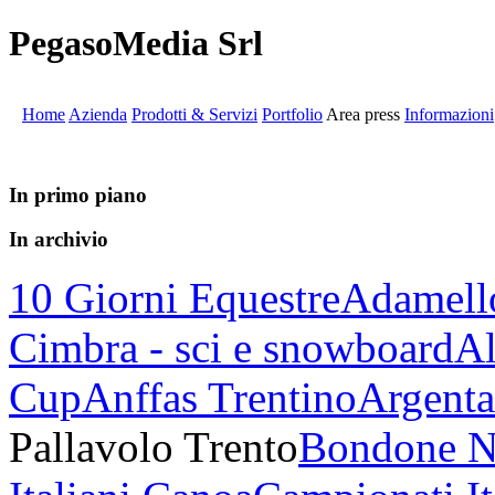
PegasoMedia Srl
Home
Azienda
Prodotti & Servizi
Portfolio
Area press
Informazioni
In primo piano
In archivio
10 Giorni Equestre
Adamell
Cimbra - sci e snowboard
Al
Cup
Anffas Trentino
Argenta
Pallavolo Trento
Bondone N