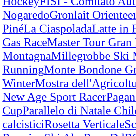
Hockey
FISI - Comitato Au
Nogaredo
Gronlait Orientee
Piné
La Ciaspolada
Latte in 
Gas Race
Master Tour Gran
Montagna
Millegrobbe Ski
Running
Monte Bondone G
Winter
Mostra dell'Agricolt
New Age Sport Racer
Pagan
Cup
Parallelo di Natale Chi
calcistici
Rosetta Verticale
Sc