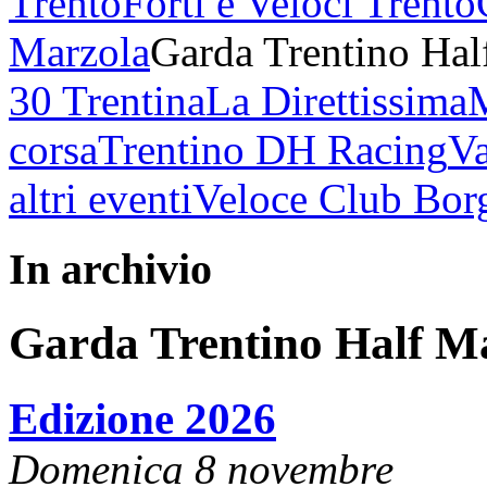
Trento
Forti e Veloci Trento
Marzola
Garda Trentino Hal
30 Trentina
La Direttissima
corsa
Trentino DH Racing
Va
altri eventi
Veloce Club Bor
In archivio
Garda Trentino Half M
Edizione 2026
Domenica 8 novembre