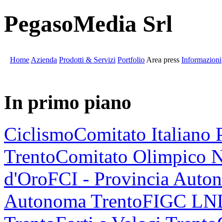
PegasoMedia Srl
Home
Azienda
Prodotti & Servizi
Portfolio
Area press
Informazioni
In primo piano
Ciclismo
Comitato Italiano 
Trento
Comitato Olimpico N
d'Oro
FCI - Provincia Auto
Autonoma Trento
FIGC LND