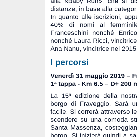
alla «Baby Run», che si di
distanze, in base alla categori
In quanto alle iscrizioni, ap
40% di nomi al femminile
Franceschini nonché Enric
nonché Laura Ricci, vincitric
Ana Nanu, vincitrice nel 2015
I percorsi
Venerdì 31 maggio 2019 – F
1ª tappa - Km 6.5 – D+ 200 
La 15ª edizione della nostr
borgo di Fraveggio. Sarà 
facile. Si correrà attraverso 
scendere su una comoda strad
Santa Massenza, costeggiando
borgo. Si inizierà quindi a sa