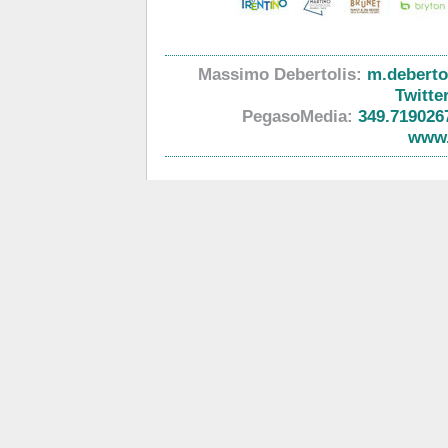
Massimo Debertolis:
m.debertol
Twitte
PegasoMedia:
349.719026
www.