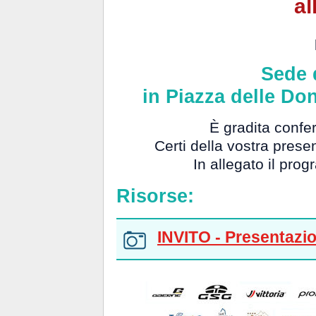
al
S
ede 
in
Piazza delle Don
È gradita confe
Certi della vostra presen
In allegato il pro
Risorse:
INVITO - Presentazi