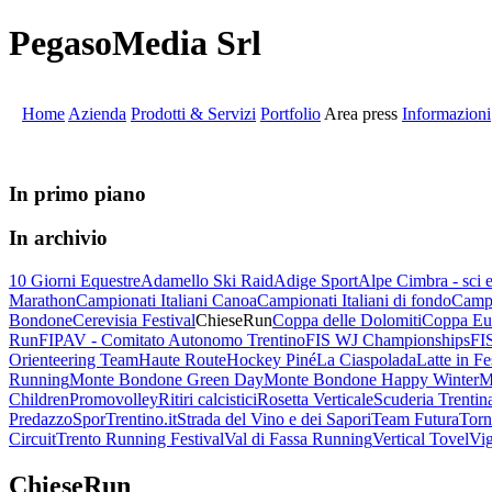
PegasoMedia Srl
Home
Azienda
Prodotti & Servizi
Portfolio
Area press
Informazioni
In primo piano
In archivio
10 Giorni Equestre
Adamello Ski Raid
Adige Sport
Alpe Cimbra - sci
Marathon
Campionati Italiani Canoa
Campionati Italiani di fondo
Campi
Bondone
Cerevisia Festival
ChieseRun
Coppa delle Dolomiti
Coppa Eur
Run
FIPAV - Comitato Autonomo Trentino
FIS WJ Championships
FIS
Orienteering Team
Haute Route
Hockey Piné
La Ciaspolada
Latte in Fe
Running
Monte Bondone Green Day
Monte Bondone Happy Winter
M
Children
Promovolley
Ritiri calcistici
Rosetta Verticale
Scuderia Trentin
Predazzo
SporTrentino.it
Strada del Vino e dei Sapori
Team Futura
Torn
Circuit
Trento Running Festival
Val di Fassa Running
Vertical Tovel
Vi
ChieseRun