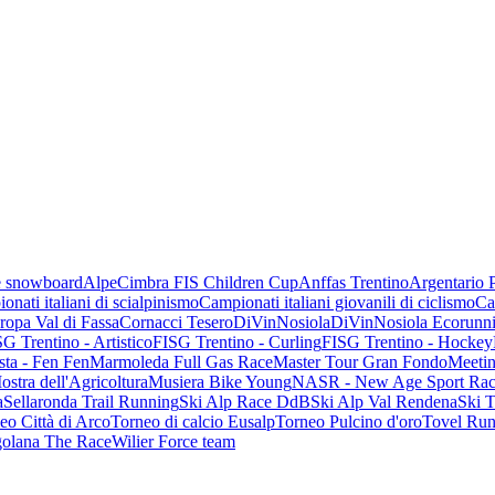
 e snowboard
AlpeCimbra FIS Children Cup
Anffas Trentino
Argentario 
onati italiani di scialpinismo
Campionati italiani giovanili di ciclismo
Ca
opa Val di Fassa
Cornacci Tesero
DiVinNosiola
DiVinNosiola Ecorunn
G Trentino - Artistico
FISG Trentino - Curling
FISG Trentino - Hockey
sta - Fen Fen
Marmoleda Full Gas Race
Master Tour Gran Fondo
Meetin
ostra dell'Agricoltura
Musiera Bike Young
NASR - New Age Sport Rac
a
Sellaronda Trail Running
Ski Alp Race DdB
Ski Alp Val Rendena
Ski 
eo Città di Arco
Torneo di calcio Eusalp
Torneo Pulcino d'oro
Tovel Run
golana The Race
Wilier Force team