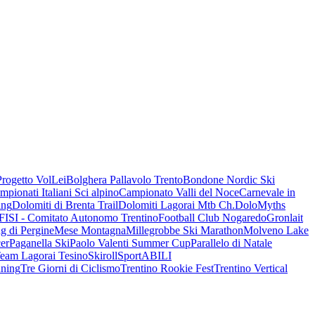
Progetto VolLei
Bolghera Pallavolo Trento
Bondone Nordic Ski
mpionati Italiani Sci alpino
Campionato Valli del Noce
Carnevale in
ing
Dolomiti di Brenta Trail
Dolomiti Lagorai Mtb Ch.
DoloMyths
FISI - Comitato Autonomo Trentino
Football Club Nogaredo
Gronlait
g di Pergine
Mese Montagna
Millegrobbe Ski Marathon
Molveno Lake
er
Paganella Ski
Paolo Valenti Summer Cup
Parallelo di Natale
Team Lagorai Tesino
Skiroll
SportABILI
ning
Tre Giorni di Ciclismo
Trentino Rookie Fest
Trentino Vertical