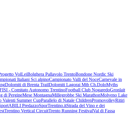
Progetto VolLei
Bolghera Pallavolo Trento
Bondone Nordic Ski
mpionati Italiani Sci alpino
Campionato Valli del Noce
Carnevale in
ing
Dolomiti di Brenta Trail
Dolomiti Lagorai Mtb Ch.
DoloMyths
FISI - Comitato Autonomo Trentino
Football Club Nogaredo
Gronlait
g di Pergine
Mese Montagna
Millegrobbe Ski Marathon
Molveno Lake
o Valenti Summer Cup
Parallelo di Natale Children
Promovolley
Ritiri
SportABILI Predazzo
SporTrentino.it
Strada del Vino e dei
est
Trentino Vertical Circuit
Trento Running Festival
Val di Fassa