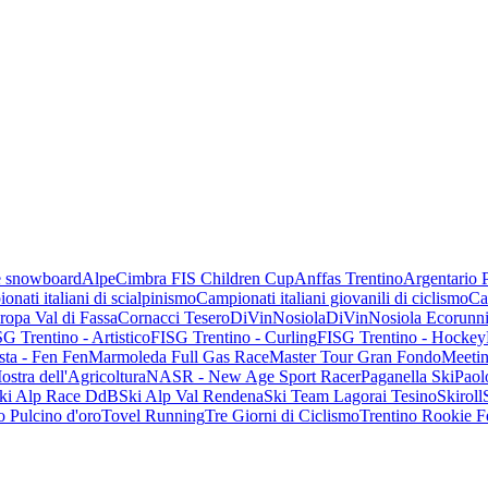
 e snowboard
AlpeCimbra FIS Children Cup
Anffas Trentino
Argentario 
onati italiani di scialpinismo
Campionati italiani giovanili di ciclismo
Ca
opa Val di Fassa
Cornacci Tesero
DiVinNosiola
DiVinNosiola Ecorunn
G Trentino - Artistico
FISG Trentino - Curling
FISG Trentino - Hockey
sta - Fen Fen
Marmoleda Full Gas Race
Master Tour Gran Fondo
Meetin
ostra dell'Agricoltura
NASR - New Age Sport Racer
Paganella Ski
Paol
ki Alp Race DdB
Ski Alp Val Rendena
Ski Team Lagorai Tesino
Skiroll
 Pulcino d'oro
Tovel Running
Tre Giorni di Ciclismo
Trentino Rookie F