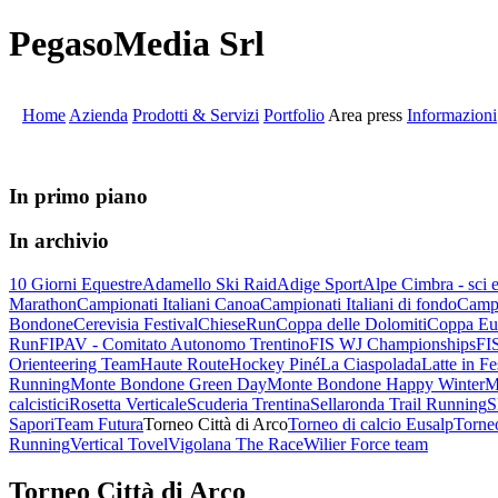
PegasoMedia Srl
Home
Azienda
Prodotti & Servizi
Portfolio
Area press
Informazioni
In primo piano
In archivio
10 Giorni Equestre
Adamello Ski Raid
Adige Sport
Alpe Cimbra - sci
Marathon
Campionati Italiani Canoa
Campionati Italiani di fondo
Campi
Bondone
Cerevisia Festival
ChieseRun
Coppa delle Dolomiti
Coppa Eur
Run
FIPAV - Comitato Autonomo Trentino
FIS WJ Championships
FIS
Orienteering Team
Haute Route
Hockey Piné
La Ciaspolada
Latte in Fe
Running
Monte Bondone Green Day
Monte Bondone Happy Winter
M
calcistici
Rosetta Verticale
Scuderia Trentina
Sellaronda Trail Running
S
Sapori
Team Futura
Torneo Città di Arco
Torneo di calcio Eusalp
Torneo
Running
Vertical Tovel
Vigolana The Race
Wilier Force team
Torneo Città di Arco