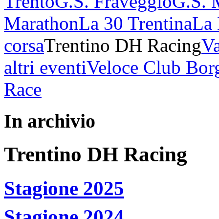
Trento
G.S. Fraveggio
G.S. 
Marathon
La 30 Trentina
La 
corsa
Trentino DH Racing
Va
altri eventi
Veloce Club Bor
Race
In archivio
Trentino DH Racing
Stagione 2025
Stagione 2024