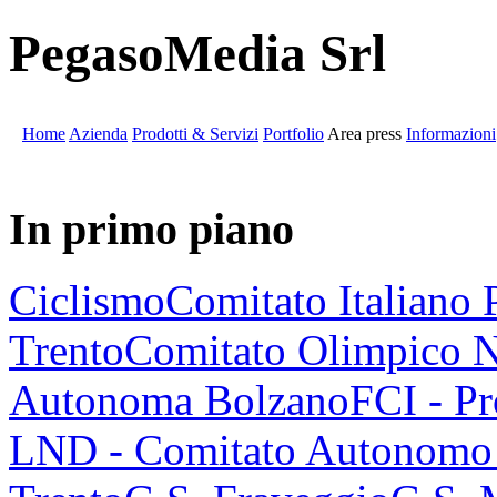
PegasoMedia Srl
Home
Azienda
Prodotti & Servizi
Portfolio
Area press
Informazioni
In primo piano
Ciclismo
Comitato Italiano 
Trento
Comitato Olimpico N
Autonoma Bolzano
FCI - P
LND - Comitato Autonomo 