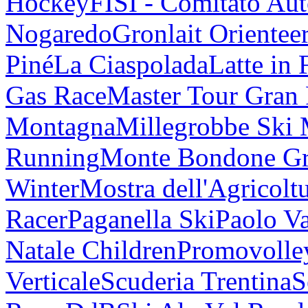
Hockey
FISI - Comitato Au
Nogaredo
Gronlait Orientee
Piné
La Ciaspolada
Latte in 
Gas Race
Master Tour Gran
Montagna
Millegrobbe Ski
Running
Monte Bondone G
Winter
Mostra dell'Agricolt
Racer
Paganella Ski
Paolo V
Natale Children
Promovolle
Verticale
Scuderia Trentina
S