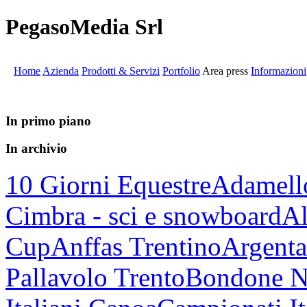
PegasoMedia Srl
Home
Azienda
Prodotti & Servizi
Portfolio
Area press
Informazioni
In primo piano
In archivio
10 Giorni Equestre
Adamell
Cimbra - sci e snowboard
Al
Cup
Anffas Trentino
Argenta
Pallavolo Trento
Bondone N