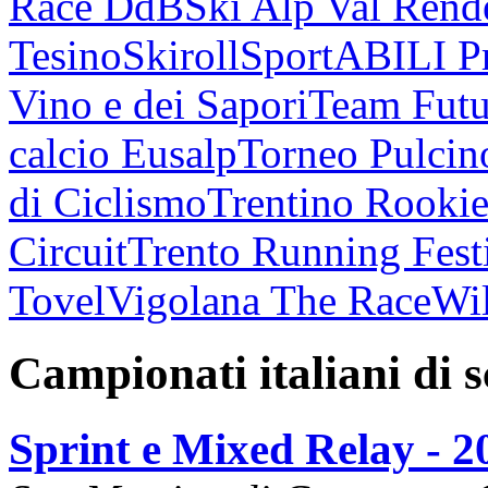
Race DdB
Ski Alp Val Rend
Tesino
Skiroll
SportABILI P
Vino e dei Sapori
Team Futu
calcio Eusalp
Torneo Pulcin
di Ciclismo
Trentino Rookie
Circuit
Trento Running Fest
Tovel
Vigolana The Race
Wil
Campionati italiani di 
Sprint e Mixed Relay - 2