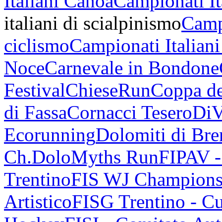
Italiani Canoa
Campionati It
italiani di scialpinismo
Campi
ciclismo
Campionati Italiani
Noce
Carnevale in Bondone
Festival
ChieseRun
Coppa de
di Fassa
Cornacci Tesero
DiV
Ecorunning
Dolomiti di Bren
Ch.
DoloMyths Run
FIPAV 
Trentino
FIS WJ Champions
Artistico
FISG Trentino - Cu