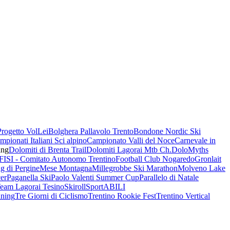
Progetto VolLei
Bolghera Pallavolo Trento
Bondone Nordic Ski
mpionati Italiani Sci alpino
Campionato Valli del Noce
Carnevale in
ing
Dolomiti di Brenta Trail
Dolomiti Lagorai Mtb Ch.
DoloMyths
FISI - Comitato Autonomo Trentino
Football Club Nogaredo
Gronlait
g di Pergine
Mese Montagna
Millegrobbe Ski Marathon
Molveno Lake
er
Paganella Ski
Paolo Valenti Summer Cup
Parallelo di Natale
Team Lagorai Tesino
Skiroll
SportABILI
ning
Tre Giorni di Ciclismo
Trentino Rookie Fest
Trentino Vertical