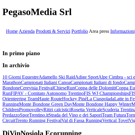
PegasoMedia Srl
Home
Azienda
Prodotti & Servizi
Portfolio
Area press
Informazioni
In primo piano
In archivio
10 Giorni Equestre
Adamello Ski Raid
Adige Sport
Alpe Cimbra - sci
Marathon
Campionati Italiani Canoa
Campionati Italiani di fondo
Campi
Bondone
Cerevisia Festival
ChieseRun
Coppa delle Dolomiti
Coppa Eur
Run
FIPAV - Comitato Autonomo Trentino
FIS WJ Championships
FIS
Orienteering Team
Haute Route
Hockey Piné
La Ciaspolada
Latte in Fe
Running
Monte Bondone Green Day
Monte Bondone Happy Winter
M
Children
Promovolley
Ritiri calcistici
Rosetta Verticale
Scuderia Trentin
Predazzo
SporTrentino.it
Strada del Vino e dei Sapori
Team Futura
Torn
Circuit
Trento Running Festival
Val di Fassa Running
Vertical Tovel
Vi
DiVinNosiola Ecorunning