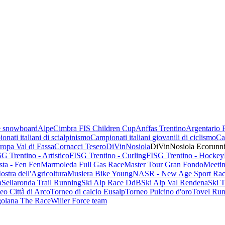
 e snowboard
AlpeCimbra FIS Children Cup
Anffas Trentino
Argentario 
onati italiani di scialpinismo
Campionati italiani giovanili di ciclismo
Ca
opa Val di Fassa
Cornacci Tesero
DiVinNosiola
DiVinNosiola Ecorunn
G Trentino - Artistico
FISG Trentino - Curling
FISG Trentino - Hockey
sta - Fen Fen
Marmoleda Full Gas Race
Master Tour Gran Fondo
Meetin
ostra dell'Agricoltura
Musiera Bike Young
NASR - New Age Sport Rac
a
Sellaronda Trail Running
Ski Alp Race DdB
Ski Alp Val Rendena
Ski 
eo Città di Arco
Torneo di calcio Eusalp
Torneo Pulcino d'oro
Tovel Run
golana The Race
Wilier Force team