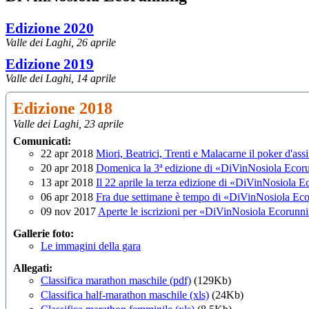
Edizione 2020
Valle dei Laghi, 26 aprile
Edizione 2019
Valle dei Laghi, 14 aprile
Edizione 2018
Valle dei Laghi, 23 aprile
Comunicati:
22 apr 2018
Miori, Beatrici, Trenti e Malacarne il poker d'a
20 apr 2018
Domenica la 3ª edizione di «DiVinNosiola Ecor
13 apr 2018
Il 22 aprile la terza edizione di «DiVinNosiola 
06 apr 2018
Fra due settimane è tempo di «DiVinNosiola Ec
09 nov 2017
Aperte le iscrizioni per «DiVinNosiola Ecorunni
Gallerie foto:
Le immagini della gara
Allegati:
Classifica marathon maschile (pdf)
(129Kb)
Classifica half-marathon maschile (xls)
(24Kb)