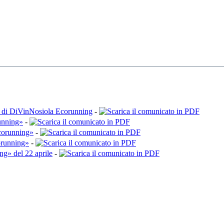
ssi di DiVinNosiola Ecorunning
-
unning»
-
Ecorunning»
-
orunning»
-
ng» del 22 aprile
-