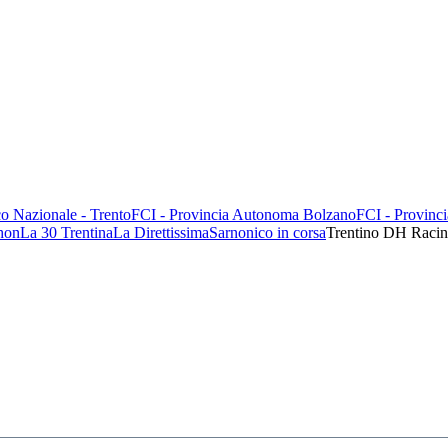
o Nazionale - Trento
FCI - Provincia Autonoma Bolzano
FCI - Provinc
hon
La 30 Trentina
La Direttissima
Sarnonico in corsa
Trentino DH Raci