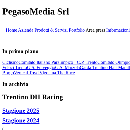
PegasoMedia Srl
Home
Azienda
Prodotti & Servizi
Portfolio
Area press
Informazioni
In primo piano
Ciclismo
Comitato Italiano Paralimpico - C.P. Trento
Comitato Olimpic
Veloci Trento
G.S. Fraveggio
G.S. Marzola
Garda Trentino Half Marat
Borgo
Vertical Tovel
Vigolana The Race
In archivio
Trentino DH Racing
Stagione 2025
Stagione 2024