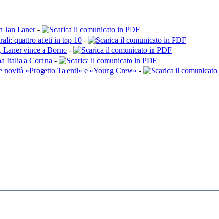
n Jan Laner
-
ali: quattro atleti in top 10
-
, Laner vince a Borno
-
a Italia a Cortina
-
le novità «Progetto Talenti» e «Young Crew»
-