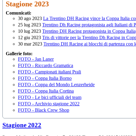
Stagione 2023
Comunicati:
30 ago 2023
La Trentino DH Racing vince la Coppa Italia co
25 lug 2023
Trentino Dh Racing protagonista agli Italiani di Pr
10 lug 2023
Trentino DH Racing protagonista in Coppa Italia
12 giu 2023
Tris di vittorie per la Trentino Dh Racing in Copp
30 mar 2023
Trentino DH Racing ai blocchi di partenza con 
Gallerie foto:
FOTO - Jan Laner
FOTO - Riccardo Gramatica
FOTO - Campionati italiani Prali
FOTO - Coppa Italia Borno
FOTO - Coppa del Mondo Lenzerheide
FOTO - Coppa Italia Cortina
FOTO - Le bici ufficiali del team
FOTO - Archivio stagione 2022
FOTO - Black Crew Shop
Stagione 2022