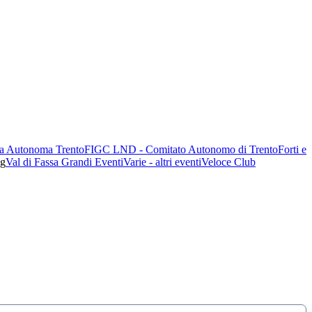
ia Autonoma Trento
FIGC LND - Comitato Autonomo di Trento
Forti e
ng
Val di Fassa Grandi Eventi
Varie - altri eventi
Veloce Club